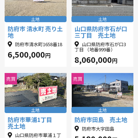
土地
土地
防府市 清水町 売り土
山口県防府市石が口
地
三丁目 売土地
防府市清水町1658番18
山口県防府市石が口3
丁目 （地番999番）
6,500,000
円
8,060,000
円
売買
売買
土地
土地
防府市華浦1丁目
防府市田島 売土地
売土地
防府市大字田島
山口県防府市華浦１丁