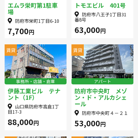
エムラ栄町第1駐車
トモエビル 401号
場
防府市八王子1丁目31
番8号
防府市栄町1丁目6-10
63,000
7,700
円
円
賃貸
賃貸
事務所・店舗・倉庫
アパート
伊藤工業ビル テナ
防府市中央町 メゾ
ント（1F）
ン・ド・アルカシェ
ール
山口県防府市高倉1丁
目17-3
防府市中央町４－２１
88,000
53,000
円
円