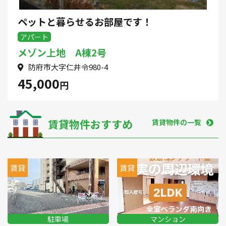
ペットと暮らせるお部屋です！
アパート
メゾン上地 A棟2号
防府市大字仁井令980-4
45,000
円
賃貸物件おすすめ
賃貸物件の一覧
賃貸
賃貸
駐車場
マンション