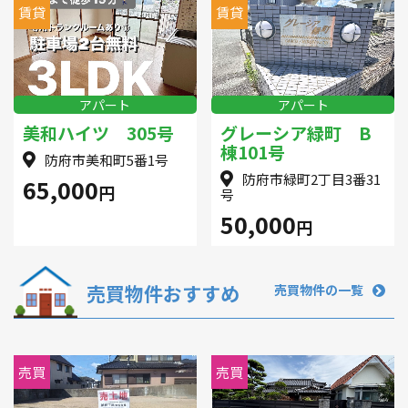
賃貸
賃貸
アパート
アパート
美和ハイツ 305号
グレーシア緑町 B
棟101号
防府市美和町5番1号
防府市緑町2丁目3番31
65,000
円
号
50,000
円
売買物件おすすめ
売買物件の一覧
売買
売買