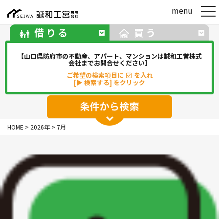
t
menu
o
g
借りる
買う
g
l
e
【山口県防府市の不動産、アパート、マンションは誠和工営株式
n
会社までお問合せください】
a
ご希望の検索項目に
を入れ
v
[▶ 検索する] をクリック
i
g
a
t
アパート
マンション
一戸建て
i
HOME
>
2026年
>
7月
o
駐車場
事務所・店舗・倉庫
n
貸地(その他)
華浦
華城
牟礼
松崎
新田
勝間
佐波
中関
その他