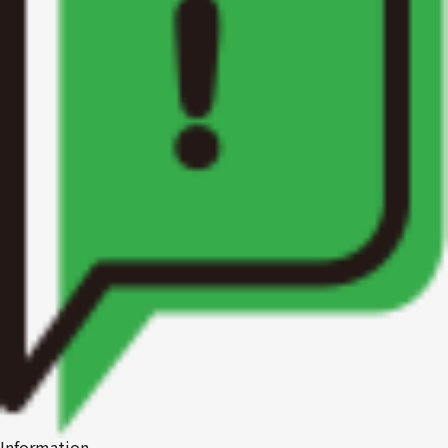
1R〜1LDK
2K〜2LDK
3K〜3LDK
4K以上
〜
Information