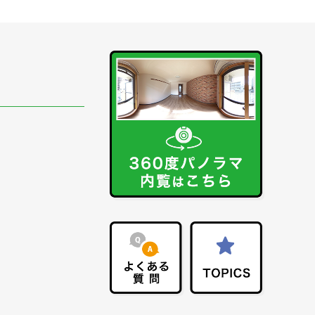
波
中関
その他