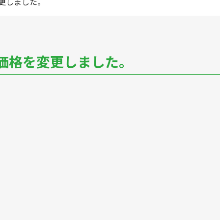
更しました。
浦
華城
牟礼
松崎
新田
勝間
佐
R〜1LDK
2K〜2LDK
3K〜3LDK
4K以上
 価格を変更しました。
〜