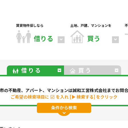
賃貸物件探しなら
土地、戸建、マンションを
不
借りる
買う
借りる
買う
市の不動産、アパート、マンションは誠和工営株式会社までお問
ご希望の検索項目に
を入れ
[▶ 検索する] をクリック
パート
マンション
一戸建て
駐車場
事務所・
地(その他)