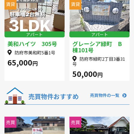
賃貸
賃貸
アパート
アパート
美和ハイツ 305号
グレーシア緑町 B
棟101号
防府市美和町5番1号
防府市緑町2丁目3番31
65,000
円
号
50,000
円
売買物件おすすめ
売買物件の一覧
売買
売買