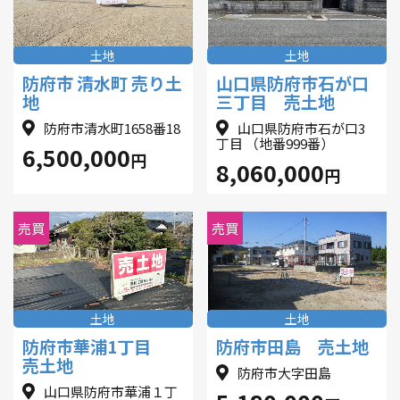
土地
土地
防府市 清水町 売り土
山口県防府市石が口
地
三丁目 売土地
防府市清水町1658番18
山口県防府市石が口3
丁目 （地番999番）
6,500,000
円
8,060,000
円
売買
売買
土地
土地
防府市華浦1丁目
防府市田島 売土地
売土地
防府市大字田島
山口県防府市華浦１丁