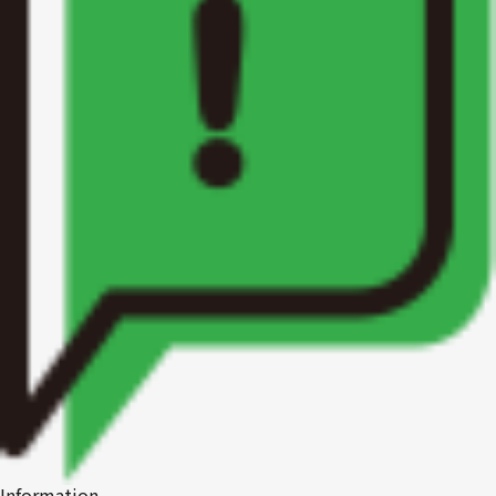
1R〜1LDK
2K〜2LDK
3K〜3LDK
4K以上
〜
Information