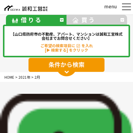
t
menu
o
g
借りる
買う
g
l
e
【山口県防府市の不動産、アパート、マンションは誠和工営株式
n
会社までお問合せください】
a
ご希望の検索項目に
を入れ
v
[▶ 検索する] をクリック
i
g
a
t
アパート
マンション
一戸建て
i
HOME
>
2021年
>
2月
o
駐車場
事務所・店舗・倉庫
n
貸地(その他)
華浦
華城
牟礼
松崎
新田
勝間
佐波
中関
その他