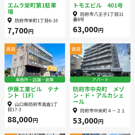
エムラ栄町第1駐車
トモエビル 401号
場
防府市八王子1丁目31
番8号
防府市栄町1丁目6-10
63,000
7,700
円
円
賃貸
賃貸
事務所・店舗・倉庫
アパート
伊藤工業ビル テナ
防府市中央町 メゾ
ント（1F）
ン・ド・アルカシェ
ール
山口県防府市高倉1丁
目17-3
防府市中央町４－２１
88,000
53,000
円
円