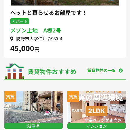
ペットと暮らせるお部屋です！
アパート
メゾン上地 A棟2号
防府市大字仁井令980-4
45,000
円
賃貸物件おすすめ
賃貸物件の一覧
賃貸
賃貸
駐車場
マンション