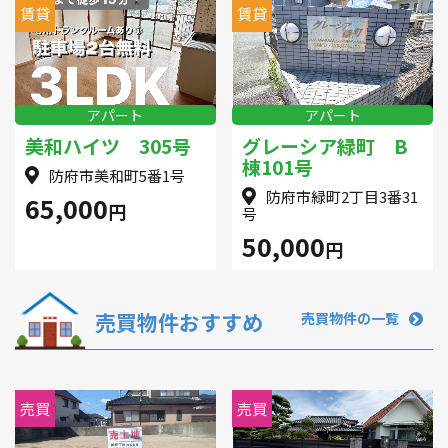
賃貸
賃貸
アパート
アパート
美和ハイツ 305号
グレーシア緑町 B
棟101号
防府市美和町5番1号
防府市緑町2丁目3番31
65,000
円
号
50,000
円
売買物件おすすめ
売買物件の一覧
売買
売買