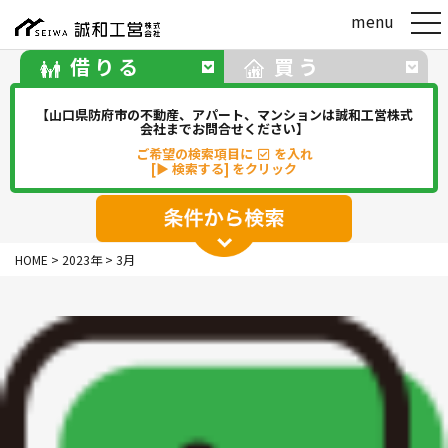
t
menu
o
g
借りる
買う
g
l
e
【山口県防府市の不動産、アパート、マンションは誠和工営株式
n
会社までお問合せください】
a
ご希望の検索項目に
を入れ
v
[▶ 検索する] をクリック
i
g
a
t
アパート
マンション
一戸建て
i
HOME
>
2023年
>
3月
o
駐車場
事務所・店舗・倉庫
n
貸地(その他)
華浦
華城
牟礼
松崎
新田
勝間
佐波
中関
その他