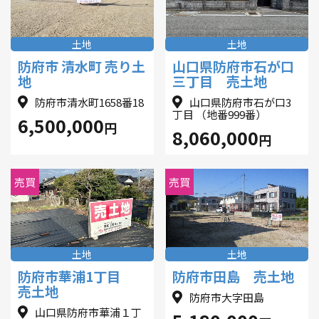
土地
土地
防府市 清水町 売り土
山口県防府市石が口
地
三丁目 売土地
防府市清水町1658番18
山口県防府市石が口3
丁目 （地番999番）
6,500,000
円
8,060,000
円
売買
売買
土地
土地
防府市華浦1丁目
防府市田島 売土地
売土地
防府市大字田島
山口県防府市華浦１丁