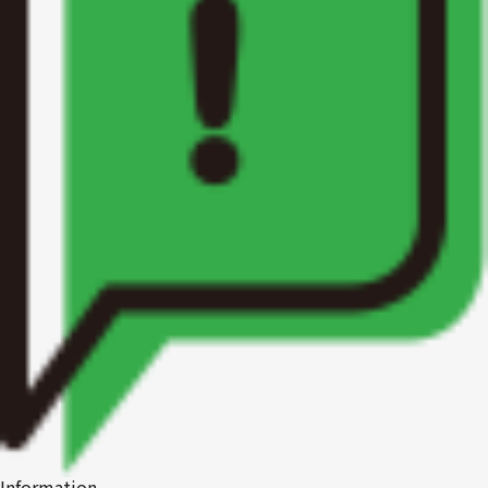
1R〜1LDK
2K〜2LDK
3K〜3LDK
4K以上
〜
Information