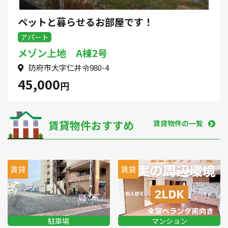
ペットと暮らせるお部屋です！
アパート
メゾン上地 A棟2号
防府市大字仁井令980-4
45,000
円
賃貸物件おすすめ
賃貸物件の一覧
賃貸
賃貸
駐車場
マンション