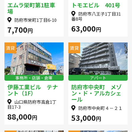
エムラ栄町第1駐車
トモエビル 401号
場
防府市八王子1丁目31
番8号
防府市栄町1丁目6-10
63,000
7,700
円
円
賃貸
賃貸
事務所・店舗・倉庫
アパート
伊藤工業ビル テナ
防府市中央町 メゾ
ント（1F）
ン・ド・アルカシェ
ール
山口県防府市高倉1丁
目17-3
防府市中央町４－２１
88,000
53,000
円
円