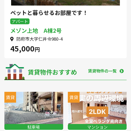
ペットと暮らせるお部屋です！
アパート
メゾン上地 A棟2号
防府市大字仁井令980-4
45,000
円
賃貸物件おすすめ
賃貸物件の一覧
賃貸
賃貸
駐車場
マンション