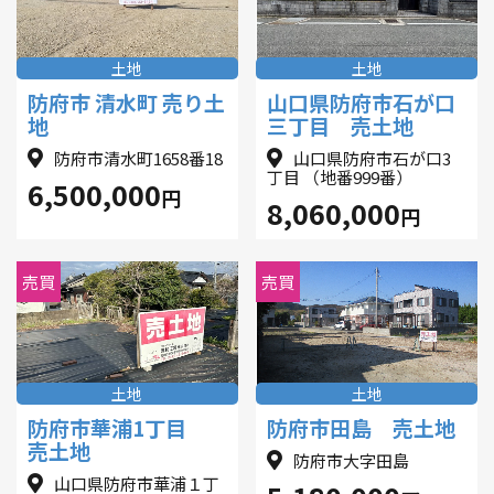
土地
土地
防府市 清水町 売り土
山口県防府市石が口
地
三丁目 売土地
防府市清水町1658番18
山口県防府市石が口3
丁目 （地番999番）
6,500,000
円
8,060,000
円
売買
売買
土地
土地
防府市華浦1丁目
防府市田島 売土地
売土地
防府市大字田島
山口県防府市華浦１丁