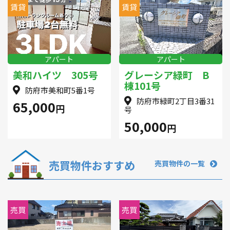
賃貸
賃貸
アパート
アパート
美和ハイツ 305号
グレーシア緑町 B
棟101号
防府市美和町5番1号
防府市緑町2丁目3番31
65,000
円
号
50,000
円
売買物件おすすめ
売買物件の一覧
売買
売買