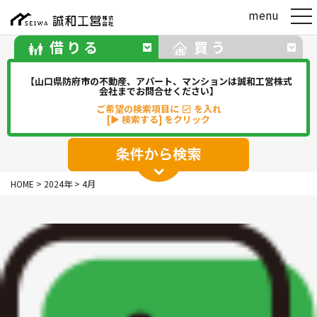
t
menu
o
g
借りる
買う
g
l
e
【山口県防府市の不動産、アパート、マンションは誠和工営株式
n
会社までお問合せください】
a
ご希望の検索項目に
を入れ
v
[▶ 検索する] をクリック
i
g
a
t
アパート
マンション
一戸建て
i
HOME
>
2024年
>
4月
o
駐車場
事務所・店舗・倉庫
n
貸地(その他)
華浦
華城
牟礼
松崎
新田
勝間
佐波
中関
その他