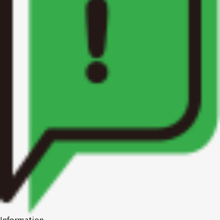
1R〜1LDK
2K〜2LDK
3K〜3LDK
4K以上
〜
Information