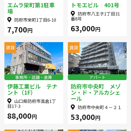
エムラ栄町第1駐車
トモエビル 401号
場
防府市八王子1丁目31
番8号
防府市栄町1丁目6-10
63,000
7,700
円
円
賃貸
賃貸
事務所・店舗・倉庫
アパート
伊藤工業ビル テナ
防府市中央町 メゾ
ント（1F）
ン・ド・アルカシェ
ール
山口県防府市高倉1丁
目17-3
防府市中央町４－２１
88,000
53,000
円
円