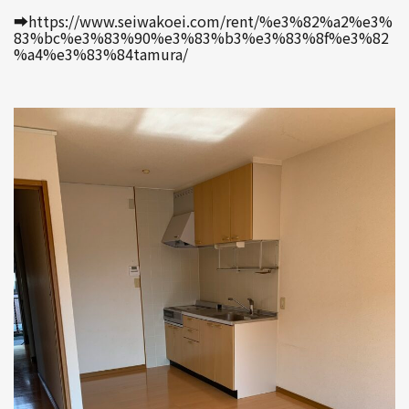
➡https://www.seiwakoei.com/rent/%e3%82%a2%e3%
83%bc%e3%83%90%e3%83%b3%e3%83%8f%e3%82
%a4%e3%83%84tamura/