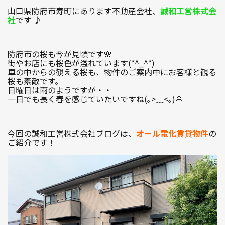
山口県防府市寿町にあります不動産会社、
誠和工営株式会
社
です ♪
1R〜1LDK
2K〜2LDK
3K〜3LDK
4K以上
防府市の桜も今が見頃です🌸
街やお店にも桜色が溢れています(*^_^*)
車の中からの観える桜も、物件のご案内中にお客様と観る
桜も素敵です。
日曜日は雨のようですが・・
〜
一日でも長く春を感じていたいですね(｡>﹏<｡)🌸
今回の誠和工営株式会社ブログは、
オール電化賃貸物件
の
ご紹介です！