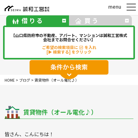
t
menu
o
g
借りる
買う
g
l
e
【山口県防府市の不動産、アパート、マンションは誠和工営株式
n
会社までお問合せください】
a
ご希望の検索項目に
を入れ
v
[▶ 検索する] をクリック
i
g
a
t
アパート
マンション
一戸建て
i
HOME
>
ブログ
>
賃貸物件（オール電化♪）
o
駐車場
事務所・店舗・倉庫
n
貸地(その他)
賃貸物件（オール電化♪）
華浦
華城
牟礼
松崎
新田
勝間
佐波
中関
その他
皆さん、こんにちは！