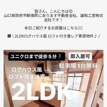
皆さん、こんにちは😊
山口県防府市駅南町にあります不動産会社、誠和工営株式
1R〜1LDK
2K〜2LDK
3K〜3LDK
会社です！
4K以上
本日ご紹介するお部屋はこちら💁‍♀️
🏢 \ 2LDKログハウス風 ロフト付き激レア賃貸物件♪ /
〜