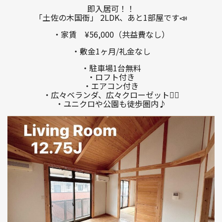
即入居可！！
「土佐の木国衙」 2LDK、あと1部屋です📣
・家賃 ¥56,000（共益費なし）
・敷金1ヶ月/礼金なし
・駐車場1台無料
・ロフト付き
・エアコン付き
・広々ベランダ、広々クローゼット🙆‍♀️
・ユニクロや公園も徒歩圏内♪