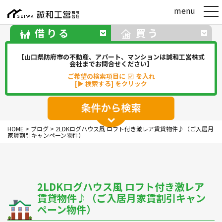
t
menu
o
g
借りる
買う
g
l
e
【山口県防府市の不動産、アパート、マンションは誠和工営株式
n
会社までお問合せください】
a
ご希望の検索項目に
を入れ
v
[▶ 検索する] をクリック
i
g
a
t
アパート
マンション
一戸建て
i
HOME
>
ブログ
>
2LDKログハウス風 ロフト付き激レア賃貸物件♪（ご入居月
o
駐車場
事務所・店舗・倉庫
家賃割引キャンペーン物件）
n
貸地(その他)
2LDKログハウス風 ロフト付き激レア
華浦
華城
牟礼
松崎
賃貸物件♪（ご入居月家賃割引キャン
新田
勝間
佐波
中関
ペーン物件）
その他