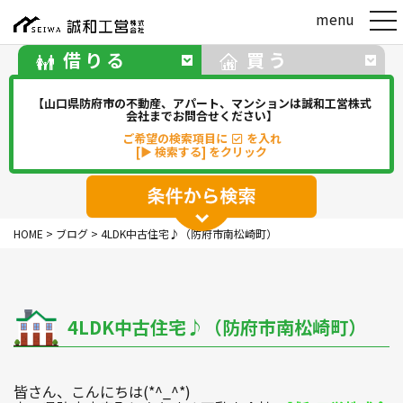
t
menu
o
g
借りる
買う
g
l
e
【山口県防府市の不動産、アパート、マンションは誠和工営株式
n
会社までお問合せください】
a
ご希望の検索項目に
を入れ
v
[▶ 検索する] をクリック
i
g
a
t
アパート
マンション
一戸建て
i
HOME
>
ブログ
>
4LDK中古住宅♪（防府市南松崎町）
o
駐車場
事務所・店舗・倉庫
n
貸地(その他)
4LDK中古住宅♪（防府市南松崎町）
華浦
華城
牟礼
松崎
新田
勝間
佐波
中関
その他
皆さん、こんにちは(*^_^*)