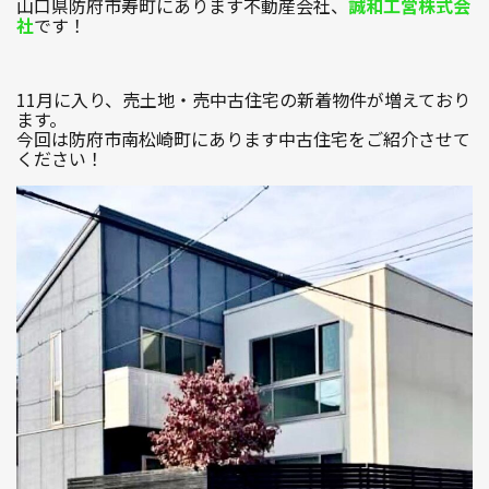
山口県防府市寿町にあります不動産会社、
誠和工営株式会
社
です！
1R〜1LDK
2K〜2LDK
3K〜3LDK
11月に入り、売土地・売中古住宅の新着物件が増えており
4K以上
ます。
今回は防府市南松崎町にあります中古住宅をご紹介させて
ください！
〜