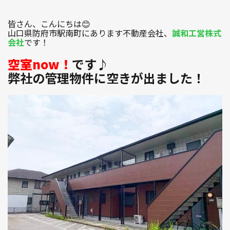
皆さん、こんにちは😊
山口県防府市駅南町にあります不動産会社、
誠和工営株式
1R〜1LDK
2K〜2LDK
3K〜3LDK
会社
です！
4K以上
空室now！
です♪
弊社の管理物件に空きが出ました！
〜