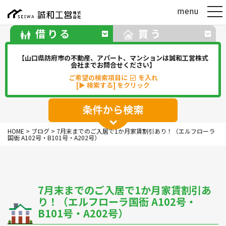
t
menu
o
g
借りる
買う
g
l
e
【山口県防府市の不動産、アパート、マンションは誠和工営株式
n
会社までお問合せください】
a
ご希望の検索項目に
を入れ
v
[▶ 検索する] をクリック
i
g
a
t
アパート
マンション
一戸建て
i
HOME
>
ブログ
>
7月末までのご入居で1か月家賃割引あり！（エルフローラ
o
駐車場
事務所・店舗・倉庫
国衙 A102号・B101号・A202号）
n
貸地(その他)
7月末までのご入居で1か月家賃割引あ
華浦
華城
牟礼
松崎
り！（エルフローラ国衙 A102号・
新田
勝間
佐波
中関
B101号・A202号）
その他