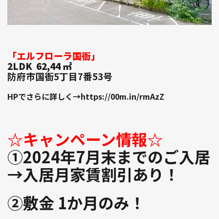
「エルフローラ国衙」
2LDK 62,44 ㎡
防府市国衙5丁目7番53号
HPでさらに詳しく→https://00m.in/rmAzZ
☆キャンペーン情報☆
①2024年7月末までのご入居
→入居月家賃割引あり！
②敷金 1か月のみ！