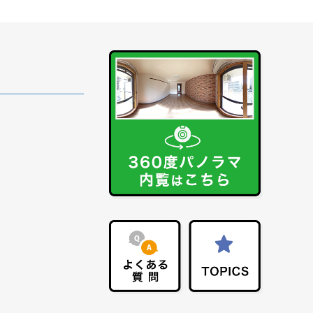
波
中関
その他