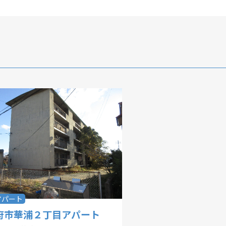
浦
華城
牟礼
松崎
新田
勝間
佐
R〜1LDK
2K〜2LDK
3K〜3LDK
4K以上
〜
アパート
府市華浦２丁目アパート