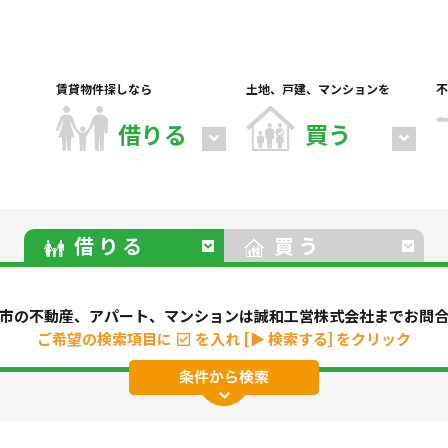
賃貸物件探しなら
土地、戸建、マンションを
不
借りる
買う
借りる
買う
市の不動産、アパート、マンションは誠和工営株式会社までお問
ご希望の検索項目に
を入れ
[▶ 検索する] をクリック
パート
マンション
一戸建て
駐車場
事務所・
地(その他)