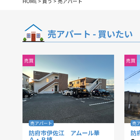
HOME
>
買う
>
売アパート
華
1
売アパート - 買いたい
売買
売買
売アパート
売
防府市伊佐江 アムール華
防
Ａ・Ｂ棟