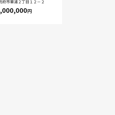
防府市華浦２丁目１２－２
,000,000
円