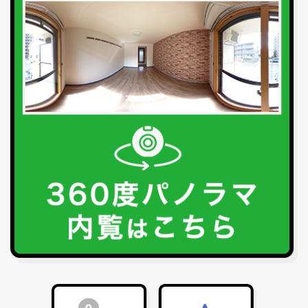
1R〜1LDK
2K〜2LDK
3K〜3LDK
4K以上
〜