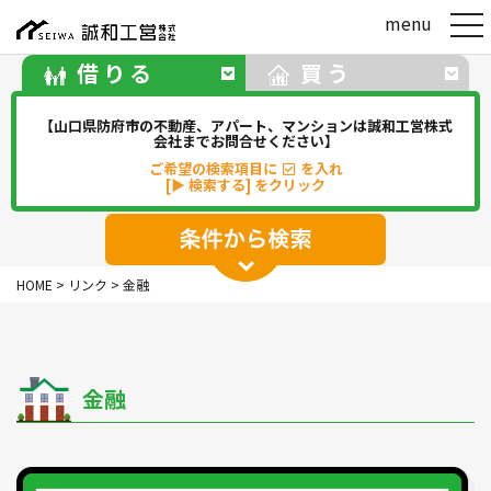
t
menu
o
g
借りる
買う
g
l
e
【山口県防府市の不動産、アパート、マンションは誠和工営株式
n
会社までお問合せください】
a
ご希望の検索項目に
を入れ
v
[▶ 検索する] をクリック
i
g
a
t
アパート
マンション
一戸建て
i
HOME
>
リンク
>
金融
o
駐車場
事務所・店舗・倉庫
n
貸地(その他)
金融
華浦
華城
牟礼
松崎
新田
勝間
佐波
中関
その他