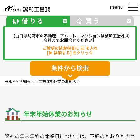
t
menu
o
g
借りる
買う
g
l
e
【山口県防府市の不動産、アパート、マンションは誠和工営株式
n
会社までお問合せください】
a
ご希望の検索項目に
を入れ
v
[▶ 検索する] をクリック
i
g
a
t
アパート
マンション
一戸建て
i
HOME
>
お知らせ
>
年末年始休業のお知らせ
o
駐車場
事務所・店舗・倉庫
n
貸地(その他)
年末年始休業のお知らせ
華浦
華城
牟礼
松崎
新田
勝間
佐波
中関
その他
弊社の年末年始の休業日については、下記のとおりとさせ