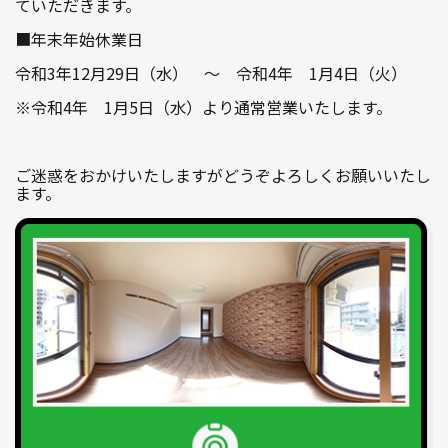
ていただきます。
■年末年始休業日
1R〜1LDK
2K〜2LDK
3K〜3LDK
令和3年12月29日（水） ～ 令和4年 1月4日（火）
4K以上
※令和4年 1月5日（水）より通常営業いたします。
ご迷惑をおかけいたしますがどうぞよろしくお願いいたし
〜
ます。