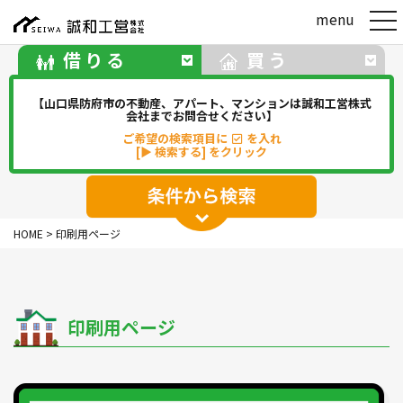
t
menu
o
g
借りる
買う
g
l
e
【山口県防府市の不動産、アパート、マンションは誠和工営株式
n
会社までお問合せください】
a
ご希望の検索項目に
を入れ
v
[▶ 検索する] をクリック
i
g
a
t
アパート
マンション
一戸建て
i
HOME
>
印刷用ページ
o
駐車場
事務所・店舗・倉庫
n
貸地(その他)
印刷用ページ
華浦
華城
牟礼
松崎
新田
勝間
佐波
中関
その他