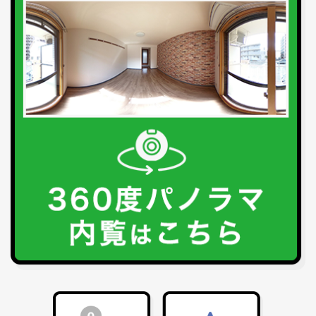
1R〜1LDK
2K〜2LDK
3K〜3LDK
4K以上
〜