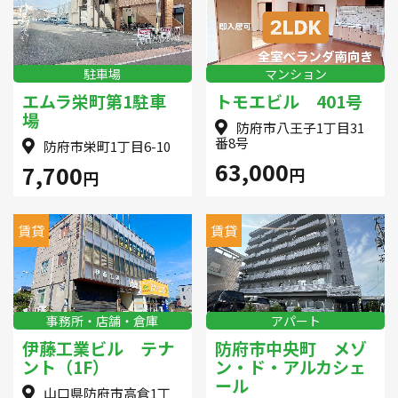
1R〜1LDK
2K〜2LDK
3K〜3LDK
駐車場
マンション
4K以上
エムラ栄町第1駐車
トモエビル 401号
場
防府市八王子1丁目31
番8号
防府市栄町1丁目6-10
〜
63,000
7,700
円
円
賃貸
賃貸
事務所・店舗・倉庫
アパート
伊藤工業ビル テナ
防府市中央町 メゾ
ント（1F）
ン・ド・アルカシェ
ール
山口県防府市高倉1丁