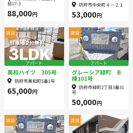
目17-3
防府市中央町４－２１
88,000
53,000
円
円
賃貸
賃貸
アパート
アパート
美和ハイツ 305号
グレーシア緑町 B
棟101号
防府市美和町5番1号
防府市緑町2丁目3番31
65,000
円
号
50,000
円
賃貸
賃貸