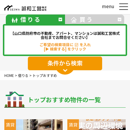
t
menu
o
g
借りる
買う
g
l
e
【山口県防府市の不動産、アパート、マンションは誠和工営株式
n
会社までお問合せください】
a
ご希望の検索項目に
を入れ
v
[▶ 検索する] をクリック
i
g
a
t
アパート
マンション
一戸建て
i
HOME
>
借りる
>
トップおすすめ
o
駐車場
事務所・店舗・倉庫
n
貸地(その他)
トップおすすめ物件の一覧
華浦
華城
牟礼
松崎
新田
勝間
佐波
中関
賃貸
賃貸
その他