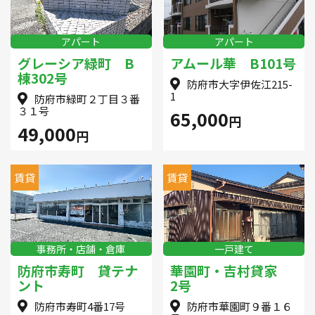
アパート
アパート
グレーシア緑町 B
アムール華 B101号
棟302号
防府市大字伊佐江215-
1
防府市緑町２丁目３番
３１号
65,000
円
49,000
円
賃貸
賃貸
事務所・店舗・倉庫
一戸建て
防府市寿町 貸テナ
華園町・吉村貸家
ント
2号
防府市寿町4番17号
防府市華園町９番１６