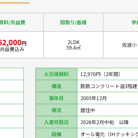
賃料/共益費
間取り/面積
学
62,000
2LDK
円
佐波小 
59.4㎡
共益費込み
火災保険料
12,970円（2年間）
構造
鉄筋コンクリート造3階建
築年月
2005年12月
現況
居住中
入居可能日
2026年2月中旬 以降
設備
オール電化（IHクッキン