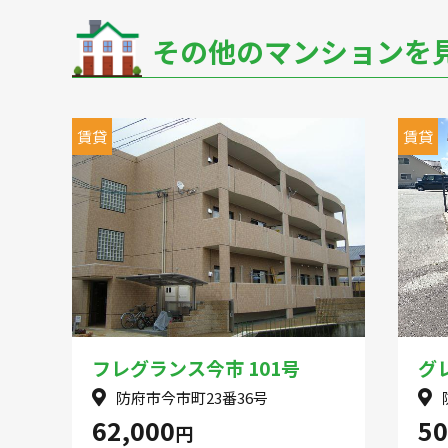
その他のマンションを
マンション
ア
賃貸
賃貸
フレグランス今市 101号
グ
防府市今市町23番36号
62,000
50
円