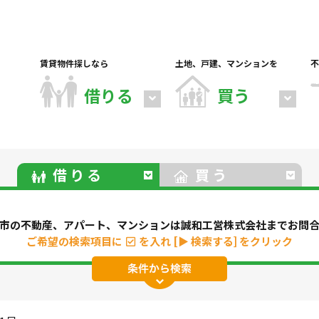
賃貸物件探しなら
土地、戸建、マンションを
不
借りる
買う
借りる
買う
市の不動産、アパート、マンションは誠和工営株式会社までお問
ご希望の検索項目に
を入れ
[▶ 検索する] をクリック
パート
マンション
一戸建て
駐車場
事務所・
地(その他)