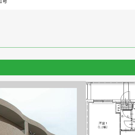
1号
浦
華城
牟礼
松崎
新田
勝間
佐
R〜1LDK
2K〜2LDK
3K〜3LDK
4K以上
〜