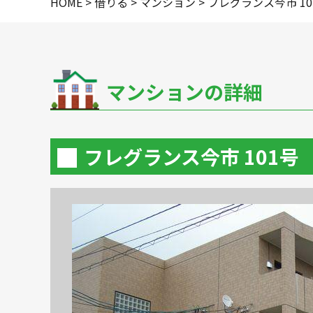
HOME
>
借りる
>
マンション
>
フレグランス今市 10
華
1
マンションの詳細
フレグランス今市 101号