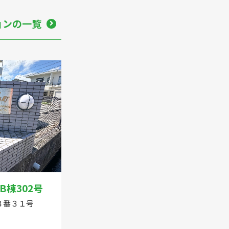
ョンの一覧
棟302号
３番３１号