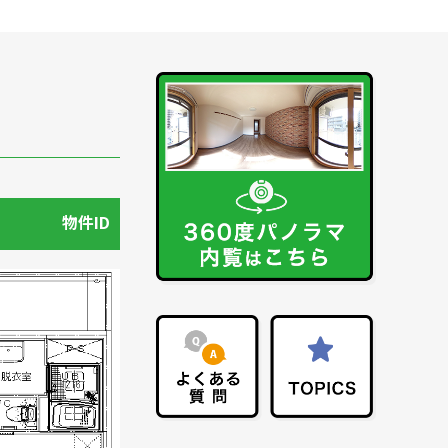
波
中関
その他
物件ID