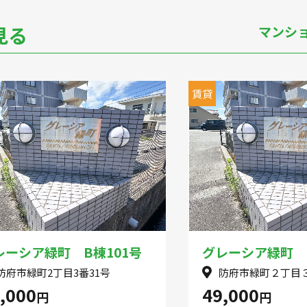
見る
マンシ
パート
アパート
賃貸
レーシア緑町 B棟101号
グレーシア緑町 B
防府市緑町2丁目3番31号
防府市緑町２丁目
,000
49,000
円
円