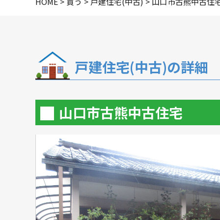
HOME
>
買う
>
戸建住宅(中古)
>
山口市古熊中古住
華
1
戸建住宅(中古)の詳細
山口市古熊中古住宅