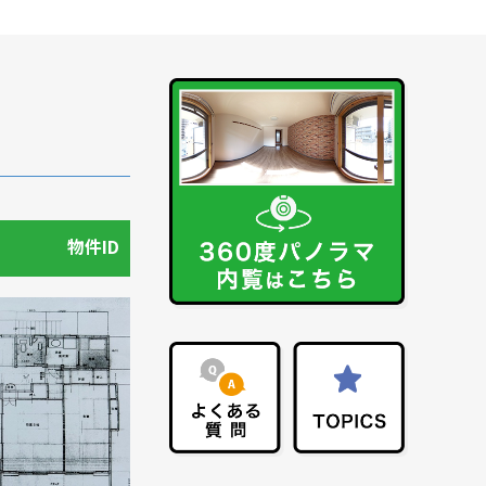
波
中関
その他
物件ID