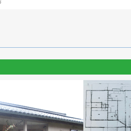
宅
浦
華城
牟礼
松崎
新田
勝間
佐
R〜1LDK
2K〜2LDK
3K〜3LDK
4K以上
〜