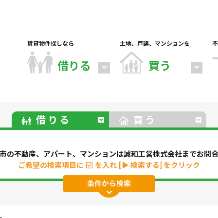
賃貸物件探しなら
土地、戸建、マンションを
不
借りる
買う
借りる
買う
市の不動産、アパート、マンションは誠和工営株式会社までお問
ご希望の検索項目に
を入れ
[▶ 検索する] をクリック
パート
マンション
一戸建て
駐車場
事務所・
地(その他)