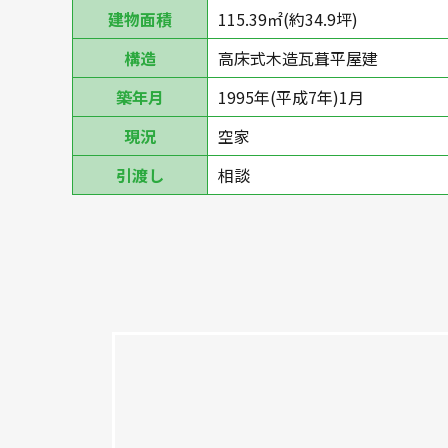
建物面積
115.39㎡(約34.9坪)
構造
高床式木造瓦葺平屋建
築年月
1995年(平成7年)1月
現況
空家
引渡し
相談