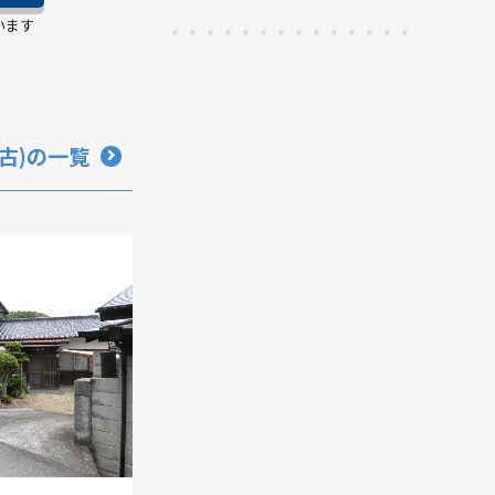
います
古)の一覧