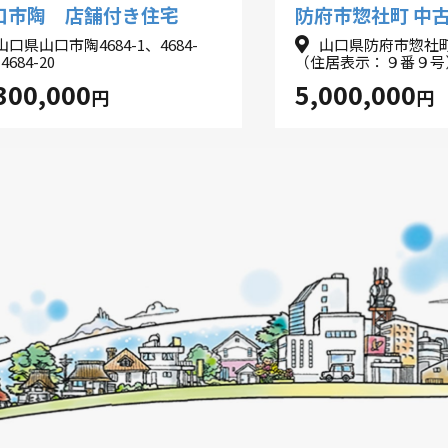
口市陶 店舗付き住宅
防府市惣社町 中
山口県山口市陶4684-1、4684-
山口県防府市惣社
4684-20
（住居表示：９番９号
300,000
5,000,000
円
円